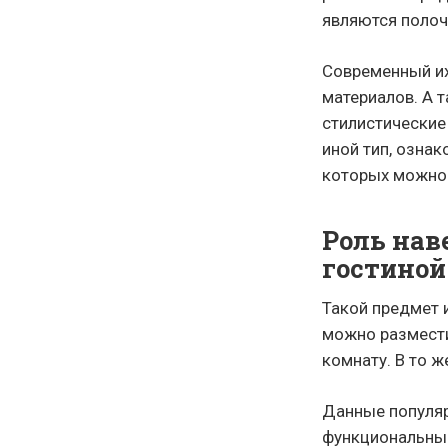
являются полоч
Современный их
материалов. А 
стилистические
иной тип, озна
которых можно
Роль нав
гостиной
Такой предмет 
можно размести
комнату. В то ж
Данные популяр
функциональны