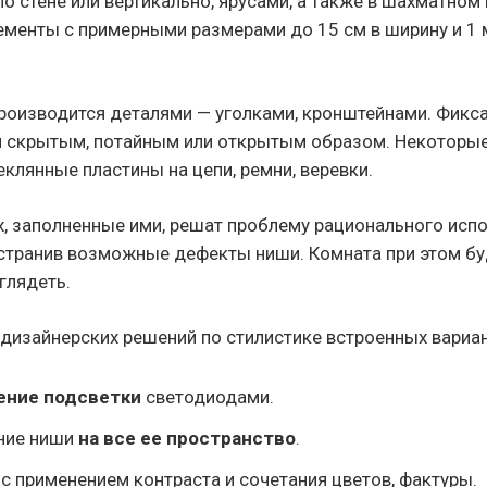
о стене или вертикально, ярусами, а также в шахматном
ементы с примерными размерами до 15 см в ширину и 1 м
роизводится деталями — уголками, кронштейнами. Фикс
я скрытым, потайным или открытым образом. Некоторы
клянные пластины на цепи, ремни, веревки.
х, заполненные ими, решат проблему рационального исп
устранив возможные дефекты ниши. Комната при этом б
глядеть.
 дизайнерских решений по стилистике встроенных вариан
ение подсветки
светодиодами.
ние ниши
на все ее пространство
.
с применением контраста и сочетания цветов, фактуры.