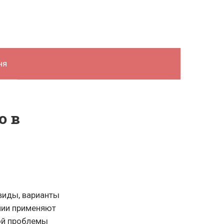
ня
ю в
 виды, варианты
нии применяют
ой проблемы