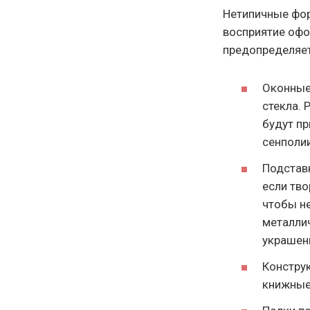
Нетипичные фор
восприятие офо
предопределяет
Оконные
стекла. 
будут п
сенполии
Подстав
если тво
чтобы н
металли
украшен
Констру
книжные