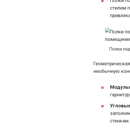
Полки по
стилем п
привлек
Полки под
Геометрическая
необычную кон
Модуль
гарнитур
Угловы
заполняю
стенкам.