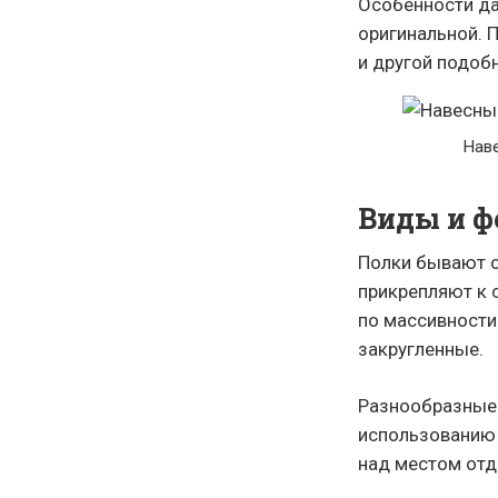
Особенности да
оригинальной. 
и другой подоб
Наве
Виды и ф
Полки бывают о
прикрепляют к 
по массивности
закругленные.
Разнообразные 
использованию 
над местом отд