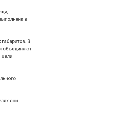
ещи,
выполнена в
габаритов. В
 и объединяют
ь цели
ального
елях они