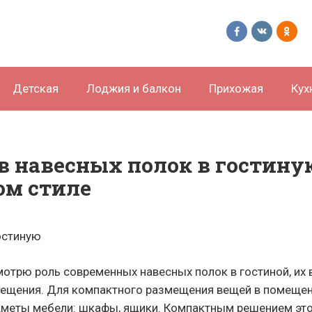
Детская
Лоджия и балкон
Прихожая
Кух
в навесных полок в гостину
ом стиле
смотрю роль современных навесных полок в гостиной, их
мещения. Для компактного размещения вещей в помеще
дметы мебели: шкафы, ящики. Компактным решением эт