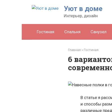
Перейти
Уют в доме
к
Интерьер, дизайн
контенту
Гостиная
Спальня
Санузел
Главная
»
Гостиная
6 варианто
современн
В статье я рас
и способы раз
различные пре