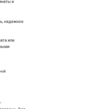
мнаты и
ть, надежное
ата или
зными
ной
—