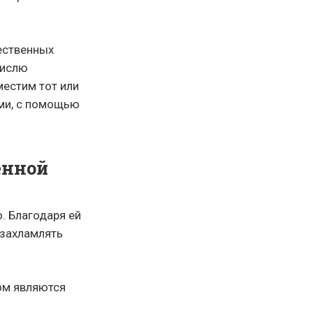
ественных
числю
местим тот или
ми, с помощью
енной
. Благодаря ей
 захламлять
ом являются