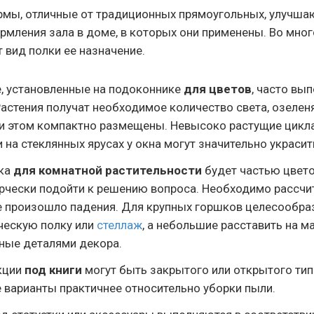
мы, отличные от традиционных прямоугольных, улучша
рмления зала в доме, в которых они применены. Во мно
 вид полки ее назначение.
, установленные на подоконнике
для цветов
, часто вы
Растения получат необходимое количество света, озеленя
ри этом компактно размещены. Невысоко растущие цикл
 на стеклянных ярусах у окна могут значительно украсит
ка
для комнатной растительности
будет частью цвето
рчески подойти к решению вопроса. Необходимо рассчит
е произошло падения. Для крупных горшков целесообра
ческую полку или
стеллаж
, а небольшие расставить на м
ные деталями декора.
кции
под книги
могут быть закрытого или открытого ти
 варианты практичнее относительно уборки пыли.