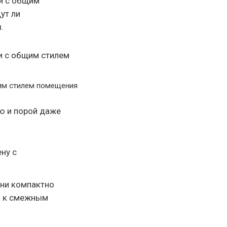
ии с общим
ут ли
.
щим стилем помещения
ю и порой даже
ену с
Они компактно
ся к смежным