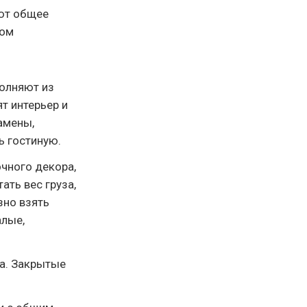
ют общее
гом
полняют из
т интерьер и
амены,
ь гостиную.
чного декора,
ать вес груза,
зно взять
алые,
па. Закрытые