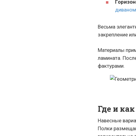
Горизо
диваном
Весьма элегант
закрепление ил
Материалы прим
ламината. Посл
фактурами.
Где и ка
Навесные вари
Полки размещаю