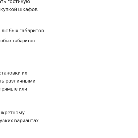
ать гостиную
покупкой шкафов
юбых габаритов
становки их
ыть различными
 прямые или
онкретному
узких вариантах