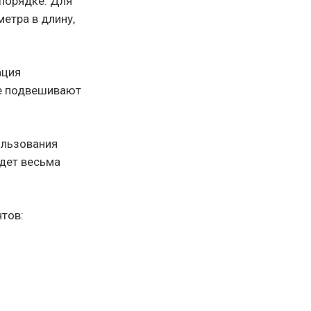
 порядке. Для
етра в длину,
ация
е подвешивают
ользования
удет весьма
тов: